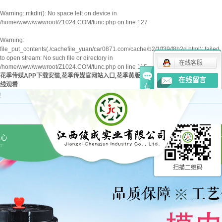
Warning
: mkdir(): No space left on device in
/home/www/wwwroot/Z1024.COM/func.php
on line
127
Warning
:
file_put_contents(./cachefile_yuan/car0871.com/cache/b2/1ff39/f8b2d.html): failed
to open stream: No such file or directory in
在线客服
/home/www/wwwroot/Z1024.COM/func.php
on line
115
花季传媒APP下载安装,花季传媒官网站入口,花季黄版下载安卓,花季传媒免费下载在
在线留言
线观看
在
线
！
分享到...
客
服
中心
新
CT
扫描二维码