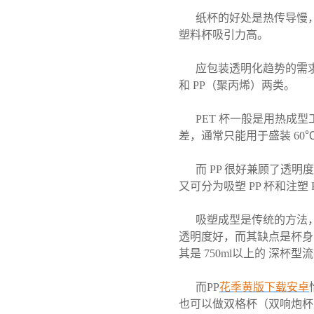
纸杯的好处是热传导慢
塑料杯吸引力高。
应包装透明化趋势的需
和 PP（聚丙烯）两类。
PET 杯一般是用热
差，通常只能用于盛装 6
而 PP 很好兼顾了透
又可分为吸塑 PP 杯和注塑 
吸塑成型是传统的方法，
透明度好，而其缺点是杯身
其是 750ml以上的 深
而PP
花季黄版下载安卓
也可以做双格杯（双响炮杯